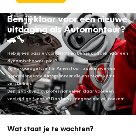
Ben jij klaar voor een nieuwe
Vacatures
uitdaging als Automonteur?
🚗🔧
Heb jij een passie voor auto’s en ben je op zoek naar een
dynamische werkplek?
Bij Vakgarage Isselt in Amersfoort zoeken we een
gepassioneerde Automonteur die ons team komt
versterken.
Ben jij vakkundig, professioneel en klaar voor een
veelzijdige functie? Dan ben jij degene die wij zoeken!
Wat staat je te wachten?