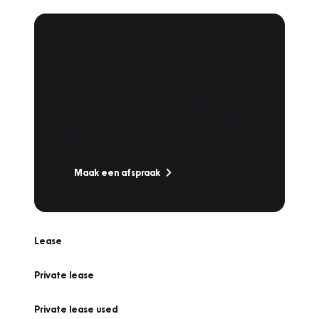
Plan een
Werkplaatsafspraak
Is uw auto toe aan Onderhoud,
Bandenwissel of een Vakantiecheck? Plan
online een afspraak!
Maak een afspraak
Lease
Private lease
Private lease used