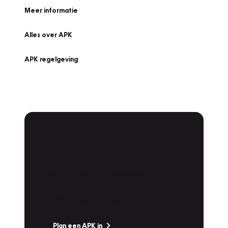
Meer informatie
Alles over APK
APK regelgeving
APK Keuring bij
Vakgarage!
Is het weer tijd voor de jaarlijkse APK? Ga
snel naar Vakgarage bij u in de buurt, en ga
zonder zorgen de weg op!
Plan een APK in