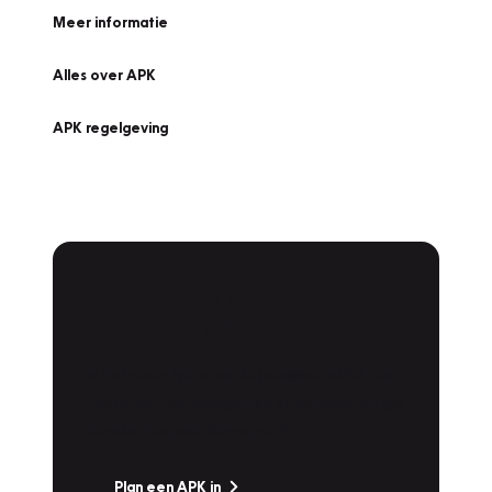
Meer informatie
Alles over APK
APK regelgeving
APK Keuring bij
Vakgarage!
Is het weer tijd voor de jaarlijkse APK? Ga
snel naar Vakgarage bij u in de buurt, en ga
zonder zorgen de weg op!
Plan een APK in