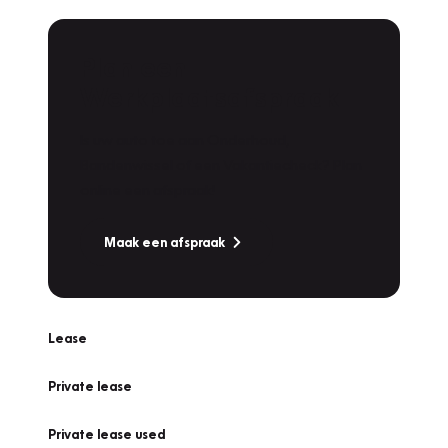
Plan een
Werkplaatsafspraak
Is uw auto toe aan Onderhoud,
Bandenwissel of een Vakantiecheck? Plan
online een afspraak!
Maak een afspraak
Lease
Private lease
Private lease used