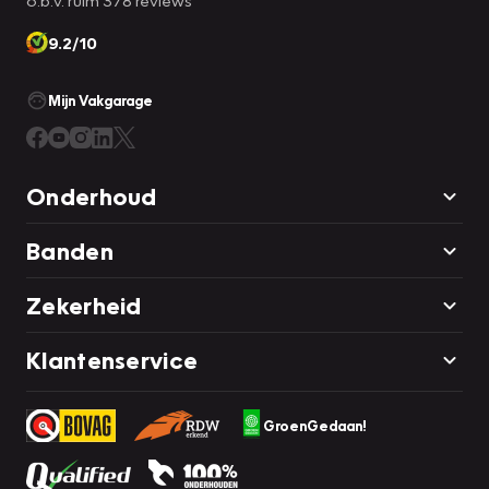
o.b.v. ruim 378 reviews
9.2/10
Mijn Vakgarage
Onderhoud
Banden
Zekerheid
Klantenservice
GroenGedaan!