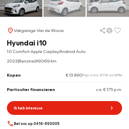
Vakgarage Van de Wouw
Hyundai i10
1.0 Comfort Apple Carplay/Android Auto
2023
|
Benzine
|
49.069 km
Kopen
€ 13.890
Prijs is incl. BTW en BPM
Particulier financieren
v.a. € 175 p.m.
Ik heb interesse
Bel ons op 0416-650005