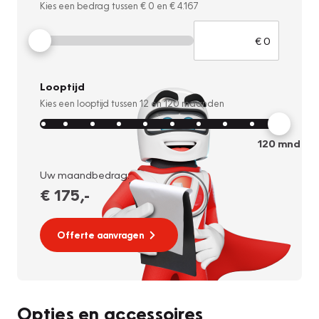
Kies een bedrag tussen
€ 0
en
€ 4.167
Looptijd
Kies een looptijd tussen
12
en
120
maanden
120
mnd
Uw maandbedrag:
€ 175
,-
Offerte aanvragen
Opties en accessoires