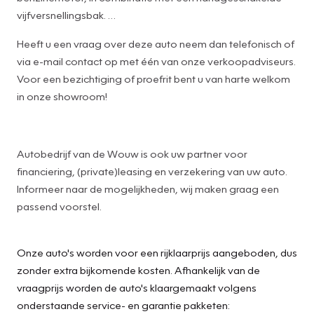
vijfversnellingsbak.
Heeft u een vraag over deze auto neem dan telefonisch of
Connected Services zorgen ervoor dat de belangrijkste
via e-mail contact op met één van onze verkoopadviseurs.
functies en data van de auto altijd en overal te checken zijn.
Voor een bezichtiging of proefrit bent u van harte welkom
Gewoon via de app op de smartphone. Onderweg kunt u
in onze showroom!
veilig genieten van het audiosysteem met DAB-radio. Want
in deze Hyundai bedient u het vanaf het stuurwiel of met
gesproken opdrachten. Ook fijn als u op de
Autobedrijf van de Wouw is ook uw partner voor
voorgeschreven snelheid wilt blijven: de cruise control.
financiering, (private)leasing en verzekering van uw auto.
Allicht is er in deze auto ook airconditioning. De Hyundai is
Informeer naar de mogelijkheden, wij maken graag een
standaard voorzien van: centrale deurvergrendeling met
passend voorstel.
afstandsbediening, boordcomputer en verstelbaar stuur.
U geniet nog meer van het rijden met uw Hyundai omdat u
Onze auto's worden voor een rijklaarprijs aangeboden, dus
wordt beschermd door intelligente veiligheidssystemen.
zonder extra bijkomende kosten. Afhankelijk van de
Het Lane-keeping systeem let constant op en waarschuwt
vraagprijs worden de auto's klaargemaakt volgens
of corrigeert als u onoplettend over de lijnen van de
onderstaande service- en garantie pakketen:
rijstrook gaat. Forward collision warning waarschuwt voor