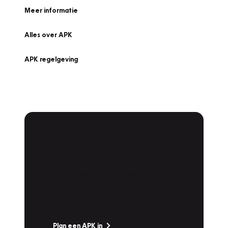
Meer informatie
Alles over APK
APK regelgeving
APK Keuring bij
Vakgarage!
Is het weer tijd voor de jaarlijkse APK? Ga
snel naar Vakgarage bij u in de buurt, en ga
zonder zorgen de weg op!
Plan een APK in