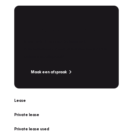
Plan een
Werkplaatsafspraak
Is uw auto toe aan Onderhoud,
Bandenwissel of een Vakantiecheck? Plan
online een afspraak!
Maak een afspraak
Lease
Private lease
Private lease used