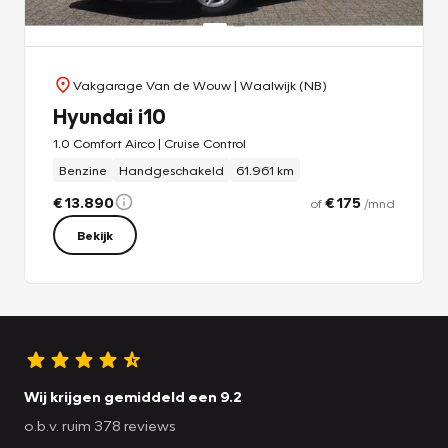
Vakgarage Van de Wouw
| Waalwijk (NB)
Hyundai i10
1.0 Comfort Airco | Cruise Control
Benzine
Handgeschakeld
61.961 km
€ 13.890
€ 175
of
/mnd
Bekijk
Wij krijgen gemiddeld een 9.2
o.b.v. ruim 378 reviews