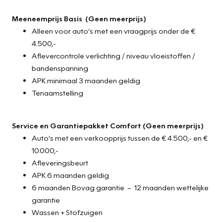
een kop-staart botsing. Het systeem voor
Meeneemprijs Basis
(Geen meerprijs)
vermoeidheidsherkenning neemt het waar als uw
Alleen voor auto’s met een vraagprijs onder de €
concentratie verslapt en geeft u dan een waarschuwing.
4.500,-
De veiligheid van deze auto wordt verder verhoogd door
Aflevercontrole verlichting / niveau vloeistoffen /
hill hold functie, autonoom remsysteem en
bandenspanning
bandenspanningcontrolesysteem.
APK minimaal 3 maanden geldig
Tenaamstelling
Even bellen voor een afspraak en deze Hyundai staat voor
u klaar!
Service en Garantiepakket Comfort
(Geen meerprijs)
Auto’s met een verkoopprijs tussen de € 4.500,- en €
10.000,-
Afleveringsbeurt
APK 6 maanden geldig
6 maanden Bovag garantie – 12 maanden wettelijke
garantie
Wassen + Stofzuigen