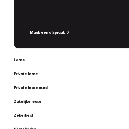
Werkplaatsafspraak
Is uw auto toe aan Onderhoud, Bandenwissel of een Va
Maak een afspraak
Lease
Private lease
Private lease used
Zakelijke lease
Zekerheid