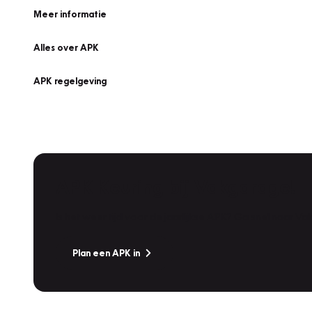
Meer informatie
Alles over APK
APK regelgeving
APK Keuring bij Vakgarage!
Is het weer tijd voor de jaarlijkse APK? Ga snel naar V
Plan een APK in