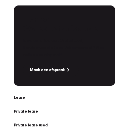
Plan een
Werkplaatsafspraak
Is uw auto toe aan Onderhoud,
Bandenwissel of een Vakantiecheck? Plan
online een afspraak!
Maak een afspraak
Lease
Private lease
Private lease used