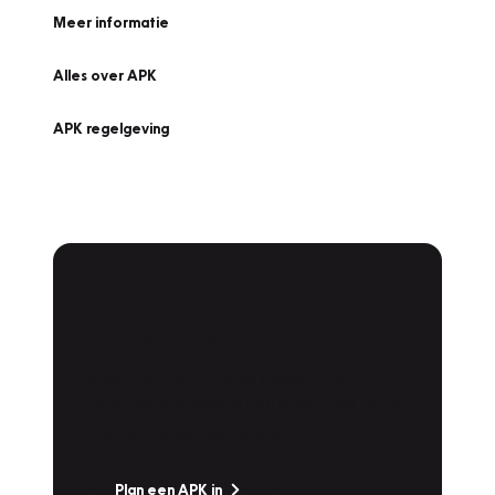
Meer informatie
Alles over APK
APK regelgeving
APK Keuring bij
Vakgarage!
Is het weer tijd voor de jaarlijkse APK? Ga
snel naar Vakgarage bij u in de buurt, en ga
zonder zorgen de weg op!
Plan een APK in