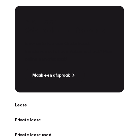
Plan een
Werkplaatsafspraak
Is uw auto toe aan Onderhoud,
Bandenwissel of een Vakantiecheck? Plan
online een afspraak!
Maak een afspraak
Lease
Private lease
Private lease used