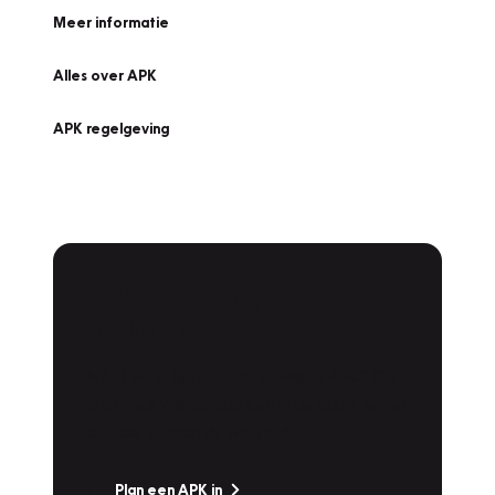
Meer informatie
Alles over APK
APK regelgeving
APK Keuring bij
Vakgarage!
Is het weer tijd voor de jaarlijkse APK? Ga
snel naar Vakgarage bij u in de buurt, en ga
zonder zorgen de weg op!
Plan een APK in