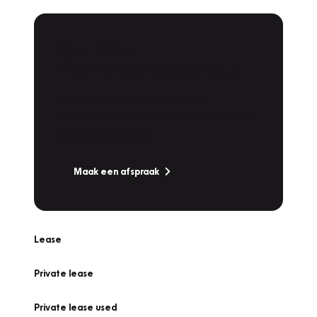
Plan een
Werkplaatsafspraak
Is uw auto toe aan Onderhoud,
Bandenwissel of een Vakantiecheck? Plan
online een afspraak!
Maak een afspraak
Lease
Private lease
Private lease used