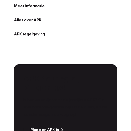
Meer informatie
Alles over APK
APK regelgeving
APK Keuring bij
Vakgarage!
Is het weer tijd voor de jaarlijkse APK? Ga
snel naar Vakgarage bij u in de buurt, en ga
zonder zorgen de weg op!
Plan een APK in