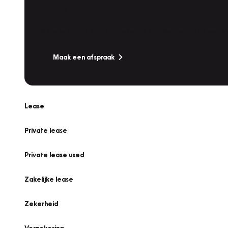
Werkplaatsafspraak
Is uw auto toe aan Onderhoud, Bandenwissel of een Va
Maak een afspraak
Lease
Private lease
Private lease used
Zakelijke lease
Zekerheid