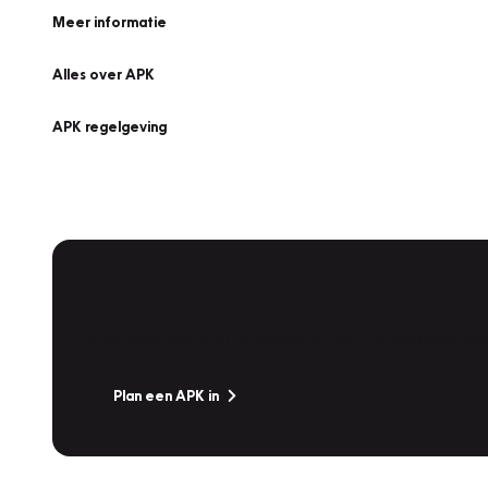
Meer informatie
Alles over APK
APK regelgeving
APK Keuring bij Vakgarage!
Is het weer tijd voor de jaarlijkse APK? Ga snel naar V
Plan een APK in