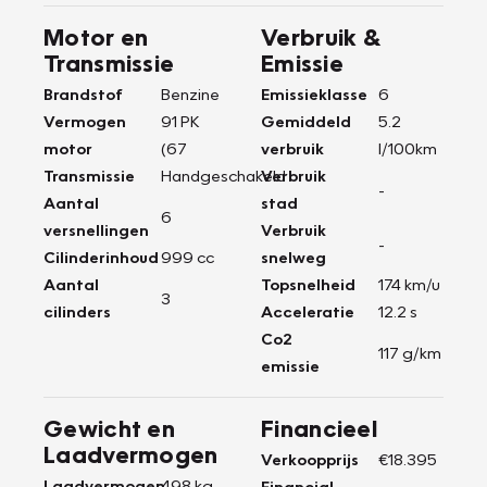
Motor en
Verbruik &
Transmissie
Emissie
Brandstof
Benzine
Emissieklasse
6
Vermogen
91 PK
Gemiddeld
5.2
motor
(67
verbruik
l/100km
Transmissie
Handgeschakeld
Verbruik
-
Aantal
stad
6
versnellingen
Verbruik
-
Cilinderinhoud
999 cc
snelweg
Aantal
Topsnelheid
174 km/u
3
cilinders
Acceleratie
12.2 s
Co2
117 g/km
emissie
Gewicht en
Financieel
Laadvermogen
Verkoopprijs
€18.395
Laadvermogen
498 kg
Financial