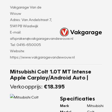
Vakgarage Van de
Wouw
Adres: Van Andelstraat 7,
5141 PB Waalwijk
E-mail:
afspraken@vakgaragevandewouw.nl
Tel: 0416-650005
Website:
https://www.vakgaragevandewouw.nl
Mitsubishi Colt 1.0T MT Intense
Apple Carplay/Android Auto |
Verkoopprijs:
€18.395
Specificaties
Merk
Mitsubishi
Model
Colt