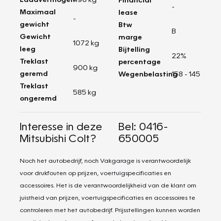
-
Maximaal
lease
-
gewicht
Btw
B
Gewicht
marge
1072 kg
leeg
Bijtelling
22%
Treklast
percentage
900 kg
geremd
Wegenbelasting
158 - 145
Treklast
585 kg
ongeremd
Interesse in deze
Bel: 0416-
Mitsubishi Colt?
650005
Noch het autobedrijf, noch Vakgarage is verantwoordelijk
voor drukfouten op prijzen, voertuigspecificaties en
accessoires. Het is de verantwoordelijkheid van de klant om
juistheid van prijzen, voertuigspecificaties en accessoires te
controleren met het autobedrijf. Prijsstellingen kunnen worden