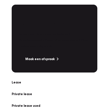
Plan een
Werkplaatsafspraak
Is uw auto toe aan Onderhoud,
Bandenwissel of een Vakantiecheck? Plan
online een afspraak!
Maak een afspraak
Lease
Private lease
Private lease used