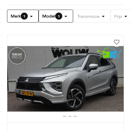
Merk
Model
Transmissie
Prijs
1
1