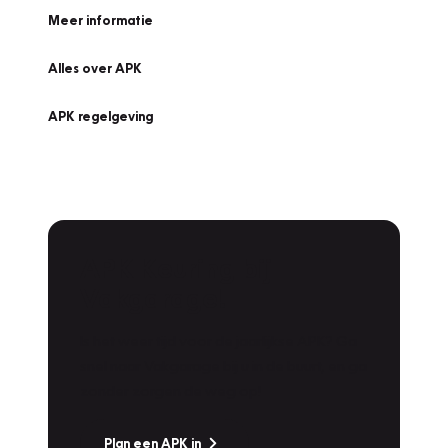
Meer informatie
Alles over APK
APK regelgeving
APK Keuring bij
Vakgarage!
Is het weer tijd voor de jaarlijkse APK? Ga
snel naar Vakgarage bij u in de buurt, en ga
zonder zorgen de weg op!
Plan een APK in