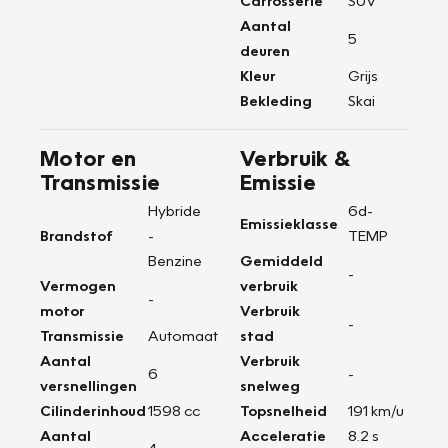
Carrosserie
SUV
Aantal
5
deuren
Kleur
Grijs
Bekleding
Skai
Motor en
Verbruik &
Transmissie
Emissie
Hybride
6d-
Emissieklasse
Brandstof
-
TEMP
Benzine
Gemiddeld
-
Vermogen
verbruik
-
motor
Verbruik
-
Transmissie
Automaat
stad
Aantal
Verbruik
6
-
versnellingen
snelweg
Cilinderinhoud
1598 cc
Topsnelheid
191 km/u
Aantal
Acceleratie
8.2 s
4