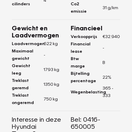
cilinders
Co2
31 g/km
emissie
Gewicht en
Financieel
Laadvermogen
Verkoopprijs
€32.940
Laadvermogen
622 kg
Financial
-
Maximaal
lease
-
gewicht
Btw
B
Gewicht
marge
1793 kg
leeg
Bijtelling
22%
Treklast
percentage
1350 kg
geremd
365 -
Wegenbelasting
Treklast
333
750 kg
ongeremd
Interesse in deze
Bel: 0416-
Hyundai
650005