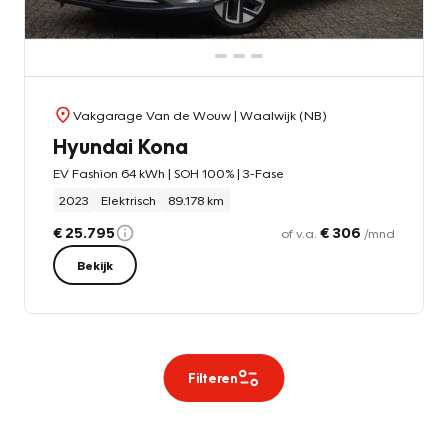
Vakgarage Van de Wouw
| Waalwijk (NB)
Hyundai Kona
EV Fashion 64 kWh | SOH 100% | 3-Fase
2023
Elektrisch
89.178 km
€ 25.795
€ 306
of v.a.
/mnd
Bekijk
Filteren