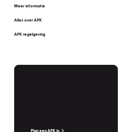
Meer informatie
Alles over APK
APK regelgeving
APK Keuring bij
Vakgarage!
Is het weer tijd voor de jaarlijkse APK? Ga
snel naar Vakgarage bij u in de buurt, en ga
zonder zorgen de weg op!
Plan een APK in