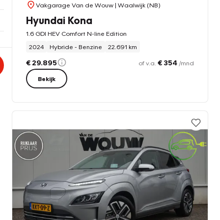
Vakgarage Van de Wouw
| Waalwijk (NB)
Hyundai Kona
1.6 GDI HEV Comfort N-line Edition
2024
Hybride - Benzine
22.691 km
€ 29.895
€ 354
of v.a.
/mnd
Bekijk