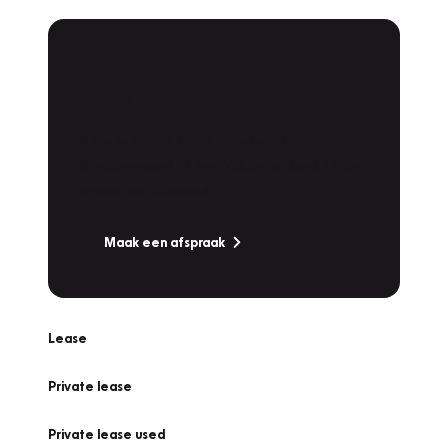
Plan een
Werkplaatsafspraak
Is uw auto toe aan Onderhoud,
Bandenwissel of een Vakantiecheck? Plan
online een afspraak!
Maak een afspraak
Lease
Private lease
Private lease used