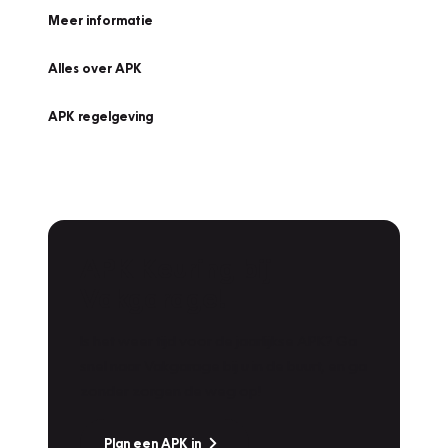
Meer informatie
Alles over APK
APK regelgeving
APK Keuring bij
Vakgarage!
Is het weer tijd voor de jaarlijkse APK? Ga
snel naar Vakgarage bij u in de buurt, en ga
zonder zorgen de weg op!
Plan een APK in