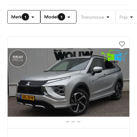
Merk
Model
Transmissie
Prijs
1
1