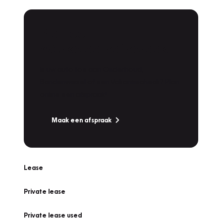
Plan een
Werkplaatsafspraak
Is uw auto toe aan Onderhoud,
Bandenwissel of een Vakantiecheck? Plan
online een afspraak!
Maak een afspraak
Lease
Private lease
Private lease used